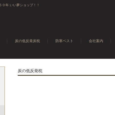
６０年.いい夢ショップ！！
炭の低反発炭枕
防寒ベスト
会社案内
炭の低反発枕