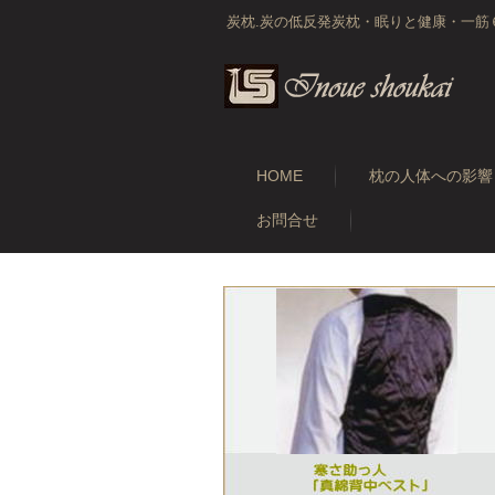
炭枕.炭の低反発炭枕・眠りと健康・一筋
HOME
枕の人体への影響
お問合せ